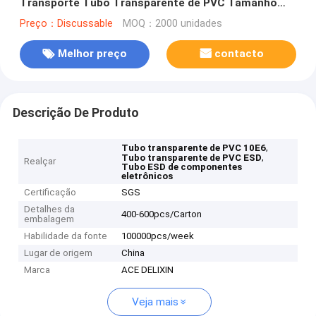
Transporte Tubo Transparente de PVC Tamanho
Personalizado
Preço：Discussable
MOQ：2000 unidades
Melhor preço
contacto
Descrição De Produto
,
Tubo transparente de PVC 10E6
,
Tubo transparente de PVC ESD
Realçar
Tubo ESD de componentes
eletrônicos
Certificação
SGS
Detalhes da
400-600pcs/Carton
embalagem
Habilidade da fonte
100000pcs/week
Lugar de origem
China
Marca
ACE DELIXIN
Veja mais