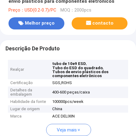
envio plásticos para componentes eletrônicos
Preço：USD(0.2-0.7)/PC
MOQ：2000pcs
Melhor preço
contacto
Descrição De Produto
,
tubo de 10e9 ESD
,
Tubo do ESD do quadrado
Realçar
Tubos de envio plásticos dos
componentes eletrônicos
Certificação
SGS,ROHS
Detalhes da
400-600 peças/caixa
embalagem
Habilidade da fonte
100000pcs/week
Lugar de origem
China
Marca
ACE DELIXIN
Veja mais