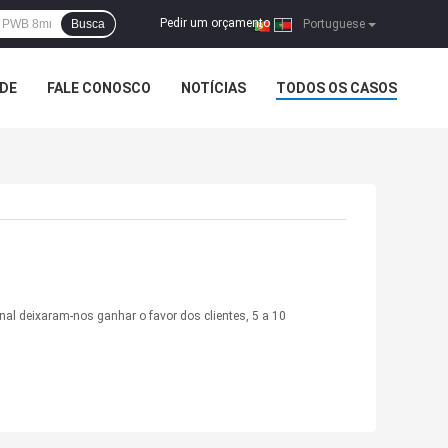
Pedir um orçamento
Busca
|
Portuguese
ADE
FALE CONOSCO
NOTÍCIAS
TODOS OS CASOS
onal deixaram-nos ganhar o favor dos clientes, 5 a 10