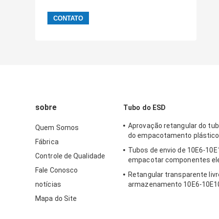
sobre
Tubo do ESD
Aprovação retangular do tu
Quem Somos
do empacotamento plástico 
Fábrica
Tubos de envio de 10E6-10E1
Controle de Qualidade
empacotar componentes ele
Fale Conosco
Retangular transparente livr
notícias
armazenamento 10E6-10E10
halogênio PETG CI
Mapa do Site