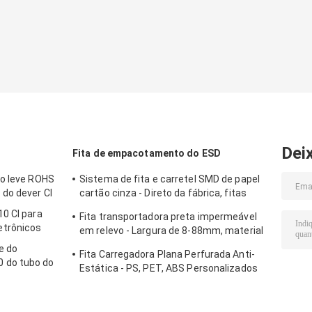
Dei
Fita de empacotamento do ESD
bo leve ROHS
Sistema de fita e carretel SMD de papel
do dever CI
cartão cinza - Direto da fábrica, fitas
PS/PC/APET personalizadas com bolsos
0 CI para
Fita transportadora preta impermeável
profundos de até 25mm
trônicos
em relevo - Largura de 8-88mm, material
PS/PET/PC, tipos antiestáticos e não
e do
Fita Carregadora Plana Perfurada Anti-
antiestáticos
 do tubo do
Estática - PS, PET, ABS Personalizados
para Embalagem de Componentes
SMT/SMD