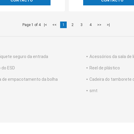
CONTACTO
CONTACTO
Page 1 of 4
|<
<<
1
2
3
4
>>
>|
iquete seguro da entrada
Acessórios da sala de 
 do ESD
Reel de plástico
a de empacotamento da bolha
Cadeira do tamborete 
smt