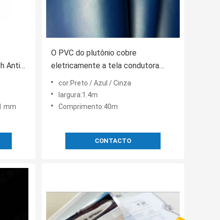
O PVC do plutônio cobre
 Anti
eletricamente a tela condutora
2mm grossos para a tampa da
cor:Preto / Azul / Cinza
cadeira do ESD
largura:1.4m
/1 mm
Comprimento:40m
CONTACTO