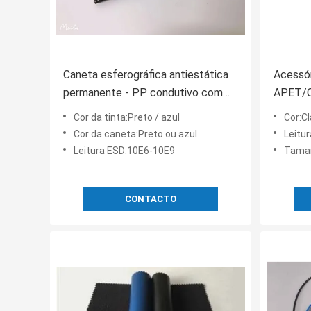
Caneta esferográfica antiestática
Acessór
permanente - PP condutivo com
APET/CP
fibra de carbono, para salas limpas
eletrôn
Cor da tinta:Preto / azul
Cor:Cl
Classe 100-1000
Cor da caneta:Preto ou azul
Leitu
Leitura ESD:10E6-10E9
Tamanho
CONTACTO