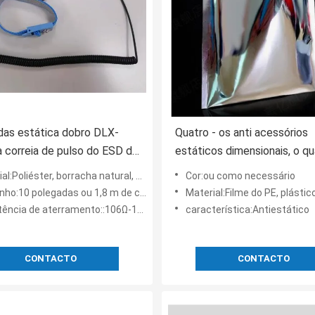
as estática dobro DLX-
Quatro - os anti acessórios
 correia de pulso do ESD da
estáticos dimensionais, o qu
 limpeza da estação anti 10
desinfetado Esd ensacam pa
oliéster, borracha natural, mistura de fibra condutora
Cor:ou como necessário
eletrônica
:10 polegadas ou 1,8 m de comprimento
Material:Filme do PE, plástico an
ência de aterramento::106Ω-109Ω
característica:Antiestático
CONTACTO
CONTACTO