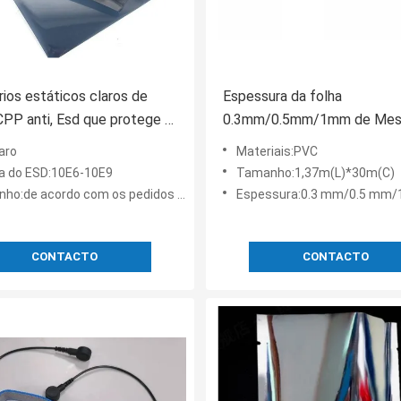
ios estáticos claros de
Espessura da folha
P anti, Esd que protege a
0.3mm/0.5mm/1mm de Mesh
ica 0.075mm dos sacos
Static Pvc Curtain
aro
Materiais:PVC
ra do ESD:10E6-10E9
Tamanho:1,37m(L)*30m(C)
:de acordo com os pedidos do cliente
Espessura:0.3 mm/0.5 mm
CONTACTO
CONTACTO