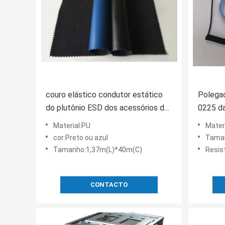
couro elástico condutor estático
Polegad
do plutônio ESD dos acessórios da
0225 da
espessura de 0.8mm anti
sala de
Material:PU
Material:P
cor:Preto ou azul
Tamanho
Tamanho:1,37m(L)*40m(C)
Resist
CONTACTO