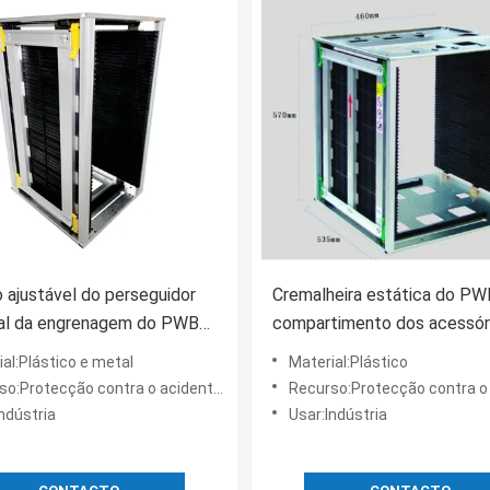
ajustável do perseguidor
Cremalheira estática do PW
ial da engrenagem do PWB
compartimento dos acessór
alheira de compartimento
SMT anti para a proteção d
al:Plástico e metal
Material:Plástico
otecção contra o acidente, Protecção contra o acidente
Recurso:Protecção contra o acidente, Protecção con
ndústria
Usar:Indústria