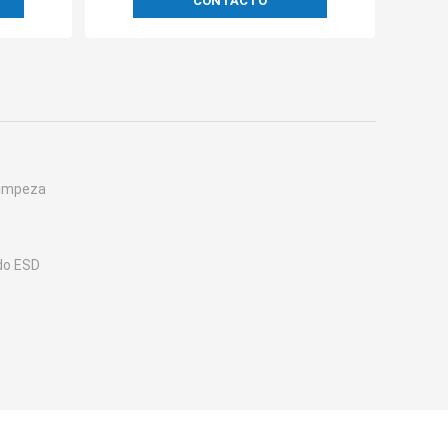
CONTACTO
limpeza
do ESD