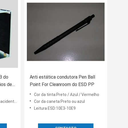
B do
Anti estática condutora Pen Ball
ios de
Point For Cleanroom do ESD PP
o Esd
Cor da tinta:Preto / Azul / Vermelho
tra o acidente
Cor da caneta:Preto ou azul
Leitura ESD:10E3-10E9