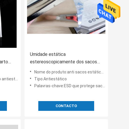
Umidade estática
arto
estereoscopicamente dos sacos
ra a
do Esd anti - prova para a linha de
Nome do produto:anti sacos estáticos do esd
produção de Eletronic
tiestático
Tipo:Antiestático
Palavras-chave:ESD que protege sacos
CONTACTO