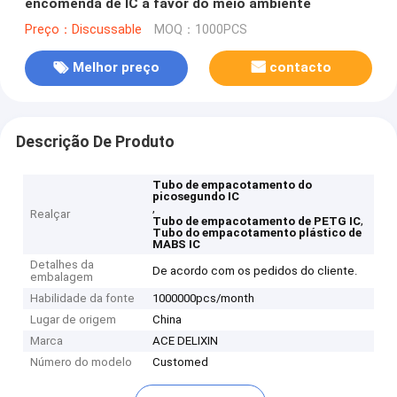
encomenda de IC a favor do meio ambiente
Preço：Discussable
MOQ：1000PCS
Melhor preço
contacto
Descrição De Produto
Tubo de empacotamento do
picosegundo IC
,
Realçar
,
Tubo de empacotamento de PETG IC
Tubo do empacotamento plástico de
MABS IC
Detalhes da
De acordo com os pedidos do cliente.
embalagem
Habilidade da fonte
1000000pcs/month
Lugar de origem
China
Marca
ACE DELIXIN
Número do modelo
Customed