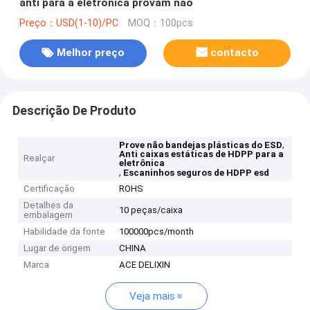
anti para a eletrônica provam não
Preço：USD(1-10)/PC
MOQ：100pcs
Melhor preço
contacto
Descrição De Produto
,
Prove não bandejas plásticas do ESD
Anti caixas estáticas de HDPP para a
Realçar
eletrônica
,
Escaninhos seguros de HDPP esd
Certificação
ROHS
Detalhes da
10 peças/caixa
embalagem
Habilidade da fonte
100000pcs/month
Lugar de origem
CHINA
Marca
ACE DELIXIN
Veja mais