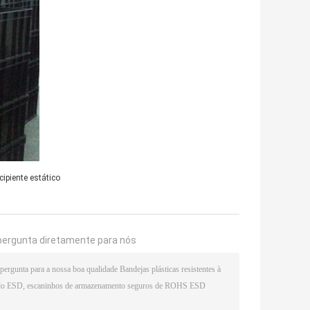
ecipiente estático
pergunta diretamente para nós