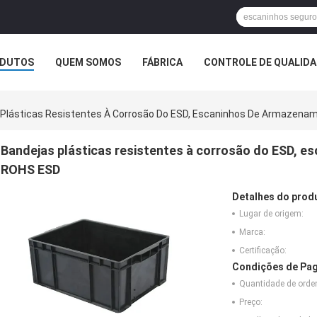
DUTOS
QUEM SOMOS
FÁBRICA
CONTROLE DE QUALID
 Plásticas Resistentes À Corrosão Do ESD, Escaninhos De Armazen
Bandejas plásticas resistentes à corrosão do ESD, 
ROHS ESD
Detalhes do prod
Lugar de origem:
Marca:
Certificação:
Condições de Pag
Quantidade de ord
Preço: