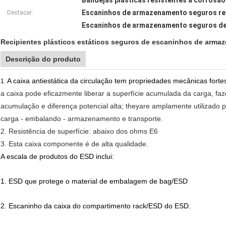
Bandejas plásticas resistentes à corrosã
Escaninhos de armazenamento seguros re
Destacar:
Escaninhos de armazenamento seguros d
Recipientes plásticos estáticos seguros de escaninhos de armaz
Descrição do produto
A caixa antiestática da circulação tem propriedades mecânicas fortes
1.
a caixa pode eficazmente liberar a superfície acumulada da carga, fa
acumulação e diferença potencial alta; theyare amplamente utilizado 
carga - embalando - armazenamento e transporte.
2. Resistência de superfície: abaixo dos ohms E6
3. Esta caixa componente é de alta qualidade.
A escala de produtos do ESD inclui:
1. ESD que protege o material de embalagem de bag/ESD
2. Escaninho da caixa do compartimento rack/ESD do ESD.