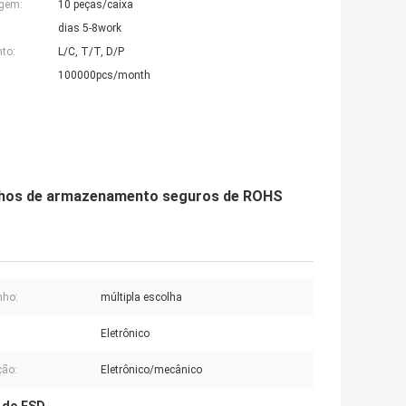
agem:
10 peças/caixa
dias 5-8work
to:
L/C, T/T, D/P
100000pcs/month
ninhos de armazenamento seguros de ROHS
ho:
múltipla escolha
Eletrônico
ção:
Eletrônico/mecânico