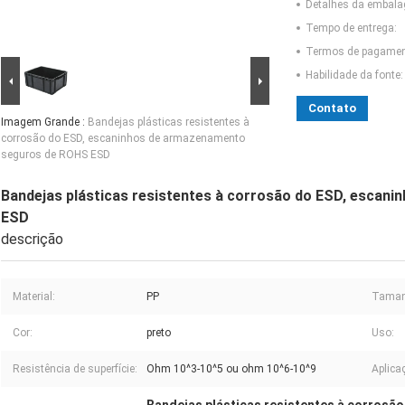
Detalhes da embal
Tempo de entrega:
Termos de pagamen
Habilidade da fonte:
Contato
Imagem Grande :
Bandejas plásticas resistentes à
corrosão do ESD, escaninhos de armazenamento
seguros de ROHS ESD
Bandejas plásticas resistentes à corrosão do ESD, esca
ESD
descrição
Material:
PP
Taman
Cor:
preto
Uso:
Resistência de superfície:
Ohm 10^3-10^5 ou ohm 10^6-10^9
Aplica