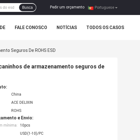
Pedir um orçamento
Busca
|
Portuguese
ADE
FALE CONOSCO
NOTÍCIAS
TODOS OS CASOS
amento Seguros De ROHS ESD
escaninhos de armazenamento seguros de
uto:
China
ACE DELIXIN
ROHS
amento e Envio:
em mínima:
10pcs
USD(1-10)/PC