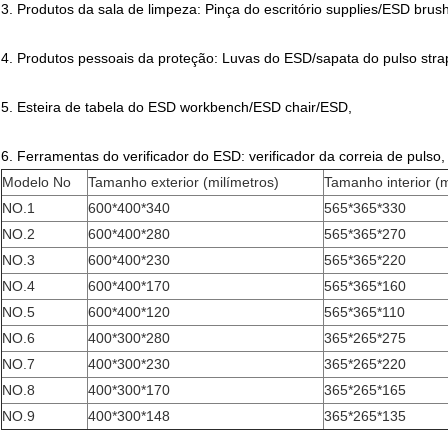
3. Produtos da sala de limpeza: Pinça do escritório supplies/ESD br
4. Produtos pessoais da proteção: Luvas do ESD/sapata do pulso st
5. Esteira de tabela do ESD workbench/ESD chair/ESD,
6. Ferramentas do verificador do ESD: verificador da correia de pulso,
Modelo No
Tamanho exterior (milímetros)
Tamanho interior (m
NO.1
600*400*340
565*365*330
NO.2
600*400*280
565*365*270
NO.3
600*400*230
565*365*220
NO.4
600*400*170
565*365*160
NO.5
600*400*120
565*365*110
NO.6
400*300*280
365*265*275
NO.7
400*300*230
365*265*220
NO.8
400*300*170
365*265*165
NO.9
400*300*148
365*265*135