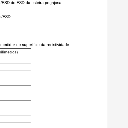
ush/ESD do ESD da esteira pegajosa…
rap/ESD…
 medidor de superfície da resistividade.
ilímetros)