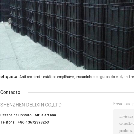
,
,
etiqueta:
Anti recipiente estático empilhável
escaninhos seguros do esd
anti r
Contacto
Envie sua 
SHENZHEN DELIXIN CO.,LTD
Pessoa de Contato:
Mr. aiertana
Telefone:
+86-13672393263