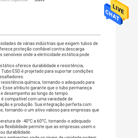
ento superficial:
Suave
sidades de várias indústrias que exigem tubos de
oferece proteção confiável contra descarga
sensíveis onde a eletricidade estática pode
tático oferece durabilidade e resistência,
 O Tubo ESD é projetado para suportar condições
safiadores.
l resistência química, tornando-o adequado para
. Esse atributo garante que o tubo permaneça
e e desempenho ao longo do tempo.
D é compatível com uma variedade de
ção e produção. Sua integração perfeita com
de, tornando-o um ativo valioso para empresas que
eratura de -40°C a 60°C, tornando-o adequado
a flexibilidade permite que as empresas usem o
u durabilidade.
ara ambientes onde os níveis de umidade podem