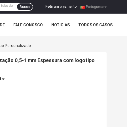
Pedir um orçamento
Busca
|
Portuguese
ADE
FALE CONOSCO
NOTÍCIAS
TODOS OS CASOS
po Personalizado
ização 0,5-1 mm Espessura com logotipo
to: