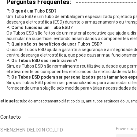
Perguntas Frequentes:
P: O que é um Tubo ESD?
Um Tubo ESD é um tubo de embalagem especializado projetado pa
descarga eletrostática (ESD) durante o armazenamento ou transp
P: Como funciona um Tubo ESD?
Os Tubos ESD são feitos de um material condutivo que ajuda a di
acumular na superfície, evitando assim danos a componentes elet
P: Quais são os benefícios de usar Tubos ESD?
O uso de Tubos ESD ajuda a garantir a segurança e a integridade
contra descarga eletrostática, que pode causar mau funcioname
P: Os Tubos ESD são reutilizáveis?
Sim, os Tubos ESD são normalmente reutilizáveis, desde que pe
efetivamente os componentes eletrônicos da eletricidade estátic
P: Os Tubos ESD podem ser personalizados para tamanhos esp
Sim, os Tubos ESD podem ser personalizados para acomodar dife
fornecendo uma solução sob medida para várias necessidades d
,
,
etiqueta:
tubo do empacotamento plástico do CI
anti tubos estáticos do CI
emp
Contacto
Envie sua 
SHENZHEN DELIXIN CO.,LTD