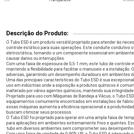
Cor:
Transparente
Acabam
Descrição do Produto:
O Tubo ESD é um produto versátil projetado para atender às neces
controle estático para suas operações. Este conduíte condutivo 
eletrostática, tornando-o um componente essencial em ambientes 
causar danos ou interrupções.
Com uma faixa de espessura de 0,5-1 mm, este tubo de controle es
mantendo a flexibilidade para facilitar o manuseio e a instalação.
adversas, garantindo um desempenho duradouro em ambientes de
Uma das principais características do Tubo ESD é sua excepciona
uso em indústrias onde a exposição a produtos químicos é comum
inalterado por vários agentes químicos, mantendo sua integridad
Projetado para uso com Máquinas de Bandeja a Vácuo, o Tubo ES
equipamentos comumente encontrados em instalações de fabrica
essas máquinas aumenta a eficiência operacional e a produtivida
buscam otimizar seus processos.
O Tubo ESD foi projetado para operar em uma ampla faixa de temp
para aplicações em ambientes extremamente frios e quentes. Ess
tubo em diversos ambientes sem comprometer seu desempenho o
Com uma faixa de umidade de 0-90% UR, o Tubo ESD é adequado p