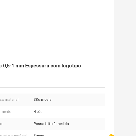
o 0,5-1 mm Espessura com logotipo
so material:
38crmoala
imento:
4 pés
o:
Possa feito-à-medida