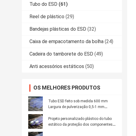
Tubo do ESD
(61)
Reel de plástico
(29)
Bandejas plásticas do ESD
(32)
Caixa de empacotamento da bolha
(24)
Cadeira do tamborete do ESD
(49)
Anti acessórios estáticos
(50)
OS MELHORES PRODUTOS
Tubo ESD feito sob medida 600 mm
Largura de pulverização 0,5-1 mm
Espessura com logotipo personalizado
Projeto personalizado plástico do tubo
estático da proteção dos componentes
eletrônicos anti