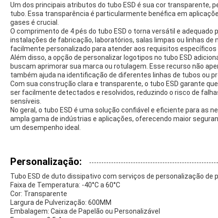
Um dos principais atributos do tubo ESD é sua cor transparente, per
tubo. Essa transparência é particularmente benéfica em aplicaçõe
gases é crucial.
O comprimento de 4 pés do tubo ESD o torna versátil e adequado
instalações de fabricação, laboratórios, salas limpas ou linhas d
facilmente personalizado para atender aos requisitos específicos 
Além disso, a opção de personalizar logotipos no tubo ESD adici
buscam aprimorar sua marca ou rotulagem. Esse recurso não apen
também ajuda na identificação de diferentes linhas de tubos ou p
Com sua construção clara e transparente, o tubo ESD garante q
ser facilmente detectados e resolvidos, reduzindo o risco de fa
sensíveis.
No geral, o tubo ESD é uma solução confiável e eficiente para as
ampla gama de indústrias e aplicações, oferecendo maior seguranç
um desempenho ideal.
Personalização:
Tubo ESD de duto dissipativo com serviços de personalização de 
Faixa de Temperatura: -40°C a 60°C
Cor: Transparente
Largura de Pulverização: 600MM
Embalagem: Caixa de Papelão ou Personalizável