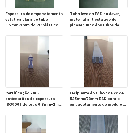
Espessura de empacotamento
Tubo leve do ESD do dever,
estática clara do tubo
material antiestático do
0.5mm-1mm do PC plástico
picosegundo dos tubos de
do tubo do ESD anti
armazenamento do CI
Certificação 2008
recipiente do tubo do Pvc de
antiestática da espessura
525mmx78mm ESD para o
ISO9001 do tubo 0.3mm-2mm
empacotamento do módulo de
do dever claro
fonte de alimentação