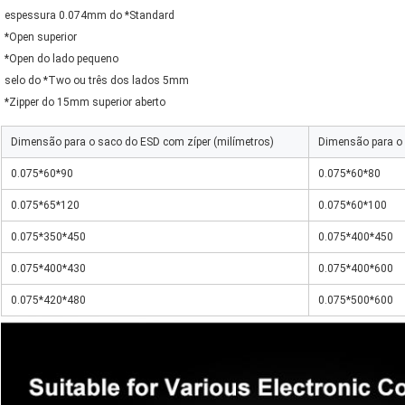
espessura 0.074mm do *Standard
*Open superior
*Open do lado pequeno
selo do *Two ou três dos lados 5mm
*Zipper do 15mm superior aberto
Dimensão para o saco do ESD com zíper (milímetros)
Dimensão para o 
0.075*60*90
0.075*60*80
0.075*65*120
0.075*60*100
0.075*350*450
0.075*400*450
0.075*400*430
0.075*400*600
0.075*420*480
0.075*500*600