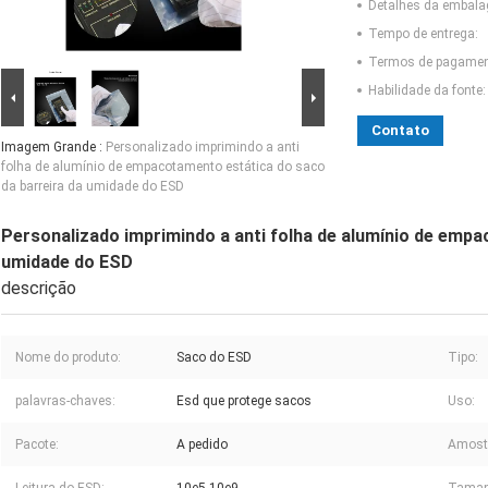
Detalhes da embal
Tempo de entrega:
Termos de pagamen
Habilidade da fonte:
Contato
Imagem Grande :
Personalizado imprimindo a anti
folha de alumínio de empacotamento estática do saco
da barreira da umidade do ESD
Personalizado imprimindo a anti folha de alumínio de empa
umidade do ESD
descrição
Nome do produto:
Saco do ESD
Tipo:
palavras-chaves:
Esd que protege sacos
Uso:
Pacote:
A pedido
Amost