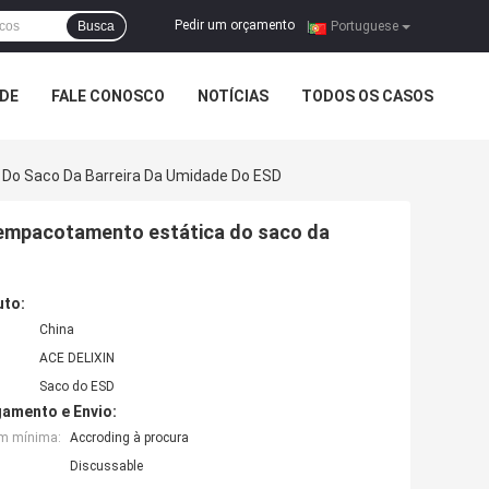
Pedir um orçamento
Busca
|
Portuguese
ADE
FALE CONOSCO
NOTÍCIAS
TODOS OS CASOS
 Do Saco Da Barreira Da Umidade Do ESD
e empacotamento estática do saco da
uto:
China
ACE DELIXIN
Saco do ESD
amento e Envio:
em mínima:
Accroding à procura
Discussable