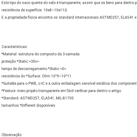
Este tipo do saco quente do selo é transparente, assim que os bens para dentro p
resistência de superfície: 10e8~10e11Ω
E a propriedade física encontra os standard internacionais ASTMD257, ELA541 e
Características:
*Material: estrutura do composto da 3-camada
proteção *Static:
tempo de descarregamento *Static:
resistência do *Surface: Ohm 10^9~10^11
*Suitable para o PWB, o IC e a outra embalagem sensível estática dos componen
*Feature: meio projeto transparente em fácil verificar para dentro o artigo
*Standard: ASTMD257, ELA541, MIL-B1705
tamanhos *Different disponíveis
Observação: