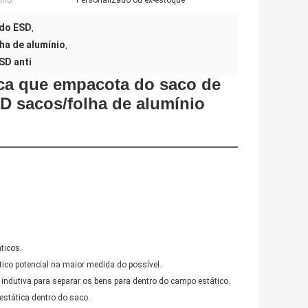
ho:
Personalizado ou ex-estoque
 do ESD
,
ha de alumínio
,
SD anti
ica que empacota do saco de
D sacos/folha de alumínio
ticos.
ico potencial na maior medida do possível.
indutiva para separar os bens para dentro do campo estático.
estática dentro do saco.