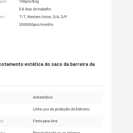
agem:
100pcs/Bag
5-8 dias de trabalho
to:
T/T, Western Union, D/A, D/P
2000000pcs/months
cotamento estática do saco da barreira da
Antiestático
Linha uso da produção de Eletronic
ra:
Fonte para livre