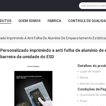
DUTOS
QUEM SOMOS
FÁBRICA
CONTROLE DE QUALID
zado Imprimindo A Anti Folha De Alumínio De Empacotamento Estática
Personalizado imprimindo a anti folha de alumínio d
barreira da umidade do ESD
Detalhes do prod
Lugar de origem:
Marca:
Número do modelo:
Condições de Pag
Quantidade de ord
Preço: