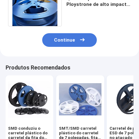
Ploystrone de alto impacto
do carretel de fio da
proteção ambiental
Continue
Produtos Recomendados
SMD conduziu o
SMT/SMD carretel
Carretel de pl
carretel plástico do
plástico do carretel
ESD de 7 pole
carretel da fita do
de 7 polegadas, fita
no atacado - e