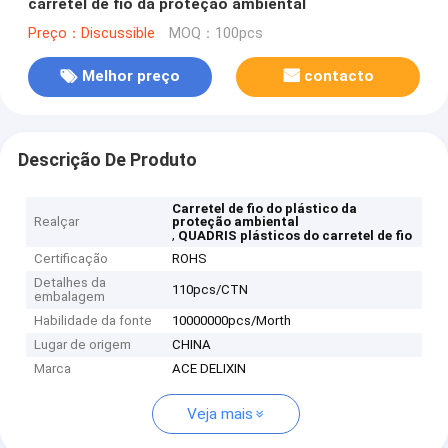
carretel de fio da proteção ambiental
Preço：Discussible
MOQ：100pcs
Melhor preço
contacto
Descrição De Produto
Carretel de fio do plástico da
Realçar
proteção ambiental
,
QUADRIS plásticos do carretel de fio
Certificação
ROHS
Detalhes da
110pcs/CTN
embalagem
Habilidade da fonte
10000000pcs/Morth
Lugar de origem
CHINA
Marca
ACE DELIXIN
Veja mais