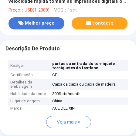
velocidade rápida tomam as impressões digitais ou
de cartões da identificação RFID leitor
Preço：USD(1-2000)
MOQ：1set
Melhor preço
contacto
Descrição De Produto
,
portas da entrada do torniquete
Realçar
torniquetes do fastlane
Certificação
CE
Detalhes da
Caixa da caixa ou caixa de madeira
embalagem
Habilidade da fonte
300Sets/month
Lugar de origem
China
Marca
ACE DELIXIN
Veja mais