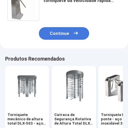
torniquete da velocidade rápida
tomam as impressões digitais ou
de cartões da identificação RFID
leitor
Continue
Produtos Recomendados
Torniquete
Catraca de
Torniquete ES
mecânico de altura
Segurança Rotativa
ponte - aço
total DLX-503 - aço
de Altura Total DLX-
inoxidável 304,
inoxidável 304, 30
502 | Aço Inoxidável
vertical octog