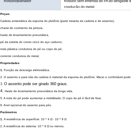
Rodízio/planador
Rodízio sem emenda do PA do desgaste de
condução do metal.
Peças:
Cadeira antiestática da espuma do plutônio (parte traseira da cadeira e de assento),
chassi de cozimento da pintura,
haste de levantamento pneumática,
pé da estrela do cromo cinco do aço carbono,
roda plástica condutora do pé ou copo do pé,
corrente condutora do metal,
Propriedades
1.
Função da descarga eletrostática.
2. O assento e para trás da cadeira é material da espuma do plutônio. Macio e confortável pode 
O assento pode ser girado 360 graus.
3.
4.
Haste de levantamento pneumática da longa vida.
5. A roda do pé pode aumentar a mobilidade; O copo do pé é fácil de fixar.
6. Anel opcional do assento para pés.
Parâmetros
1.
A resistência de superfície: 10 ^ 4 Ω - 10 ^ 9 Ω
2. A resistência do sistema: 10 ^ 9 Ω ou menos.