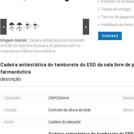
Detalhes da embal
Tempo de entrega:
Termos de pagamen
Habilidade da fonte:
Contato
Imagem Grande :
Cadeira antiestática do tamborete
do ESD da sala livre de poeira do plutônio com as
rodas para a fábrica farmacêutica
Cadeira antiestática do tamborete do ESD da sala livre de 
farmacêutica
descrição
Tamanho:
290*320mm
Materia
Função:
Controle da altura de Seat
Altura 
Estilo:
Cadeira do elevador