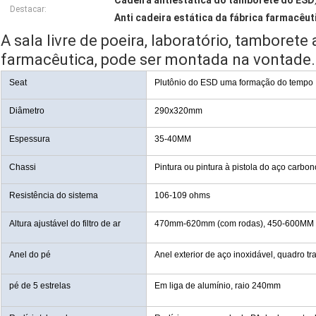
Cadeira antiestática do tamborete do ESD
Destacar:
Anti cadeira estática da fábrica farmacêut
A sala livre de poeira, laboratório, tamborete
farmacêutica, pode ser montada na vontade.
Seat
Plutônio do ESD uma formação do tempo
Diâmetro
290x320mm
Espessura
35-40MM
Chassi
Pintura ou pintura à pistola do aço carbon
Resistência do sistema
106-109 ohms
Altura ajustável do filtro de ar
470mm-620mm (com rodas), 450-600MM (
Anel do pé
Anel exterior de aço inoxidável, quadro tr
pé de 5 estrelas
Em liga de alumínio, raio 240mm