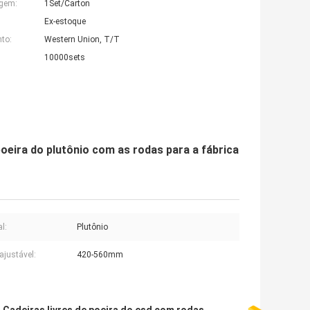
agem:
1Set/Carton
Ex-estoque
to:
Western Union, T/T
10000sets
poeira do plutônio com as rodas para a fábrica
l:
Plutônio
ajustável:
420-560mm