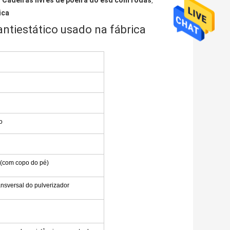
Cadeiras livres de poeira do esd com rodas
,
,
ica
 antiestático usado na fábrica
o
com copo do pé)
ansversal do pulverizador