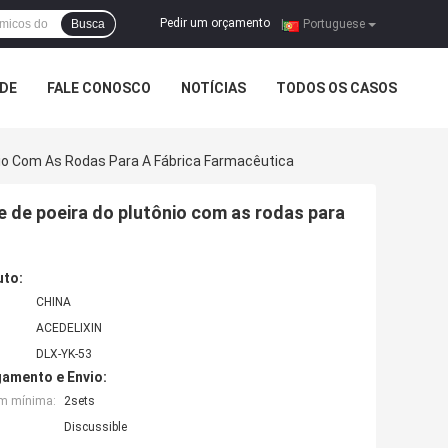
Pedir um orçamento
Busca
|
Portuguese
ADE
FALE CONOSCO
NOTÍCIAS
TODOS OS CASOS
nio Com As Rodas Para A Fábrica Farmacêutica
e de poeira do plutônio com as rodas para
uto:
CHINA
ACEDELIXIN
DLX-YK-53
amento e Envio:
em mínima:
2sets
Discussible