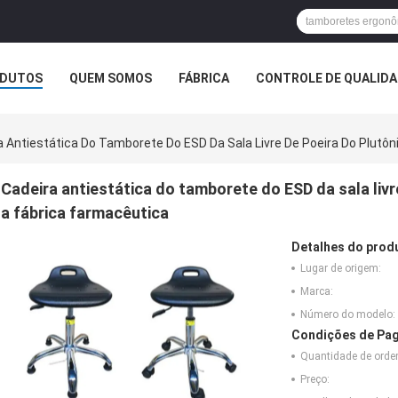
DUTOS
QUEM SOMOS
FÁBRICA
CONTROLE DE QUALID
a Antiestática Do Tamborete Do ESD Da Sala Livre De Poeira Do Plutô
Cadeira antiestática do tamborete do ESD da sala livr
a fábrica farmacêutica
Detalhes do prod
Lugar de origem:
Marca:
Número do modelo:
Condições de Pag
Quantidade de ord
Preço: