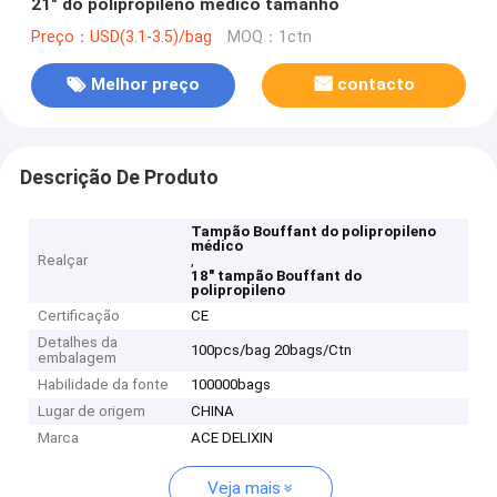
21" do polipropileno médico tamanho
Preço：USD(3.1-3.5)/bag
MOQ：1ctn
Melhor preço
contacto
Descrição De Produto
Tampão Bouffant do polipropileno
médico
Realçar
,
18" tampão Bouffant do
polipropileno
Certificação
CE
Detalhes da
100pcs/bag 20bags/Ctn
embalagem
Habilidade da fonte
100000bags
Lugar de origem
CHINA
Marca
ACE DELIXIN
Veja mais