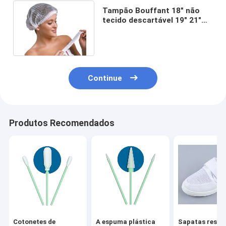
Tampão Bouffant 18" não
tecido descartável 19" 21"
do polipropileno médico
tamanho
Continue
Produtos Recomendados
Cotonetes de
A espuma plástica
Sapatas respir