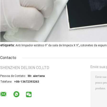
,
etiqueta:
Anti limpador estático 9" da sala de limpeza X 9"
cotonetes da espuma
Contacto
Envie sua 
SHENZHEN DELIXIN CO.,LTD
Pessoa de Contato:
Mr. aiertana
Telefone:
+86-13672393263