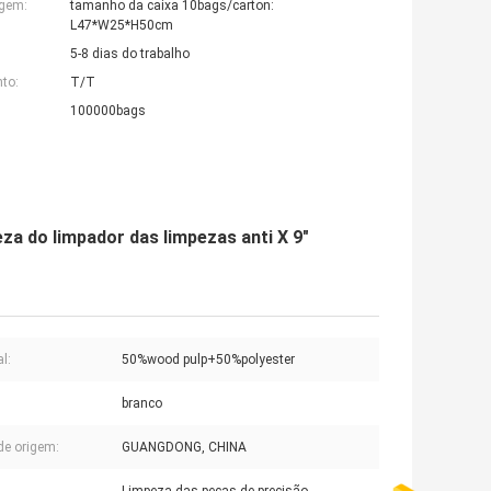
agem:
tamanho da caixa 10bags/carton:
L47*W25*H50cm
5-8 dias do trabalho
to:
T/T
100000bags
eza do limpador das limpezas anti X 9"
l:
50%wood pulp+50%polyester
branco
de origem:
GUANGDONG, CHINA