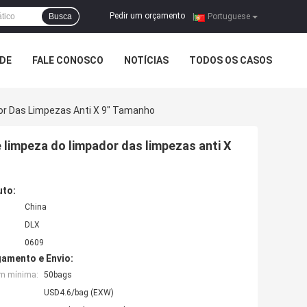
Pedir um orçamento
Busca
|
Portuguese
ADE
FALE CONOSCO
NOTÍCIAS
TODOS OS CASOS
or Das Limpezas Anti X 9" Tamanho
 limpeza do limpador das limpezas anti X
uto:
China
DLX
0609
amento e Envio:
em mínima:
50bags
USD4.6/bag (EXW)