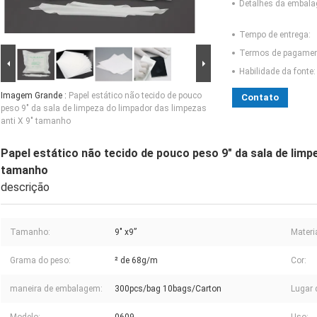
Detalhes da embal
Tempo de entrega:
Termos de pagamen
Habilidade da fonte:
Imagem Grande :
Papel estático não tecido de pouco
Contato
peso 9" da sala de limpeza do limpador das limpezas
anti X 9" tamanho
Papel estático não tecido de pouco peso 9" da sala de limp
tamanho
descrição
Tamanho:
9" x9”
Materia
Grama do peso:
² de 68g/m
Cor:
maneira de embalagem:
300pcs/bag 10bags/Carton
Lugar 