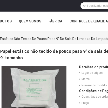
DUTOS
QUEM SOMOS
FÁBRICA
CONTROLE DE QUALID
 Estático Não Tecido De Pouco Peso 9" Da Sala De Limpeza Do Limpad
Papel estático não tecido de pouco peso 9" da sala de
9" tamanho
Detalhes do prod
Lugar de origem:
Marca:
Número do modelo:
Condições de Pag
Quantidade de ord
Preço: