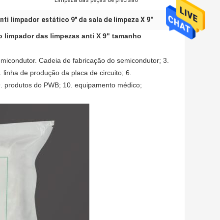
Limpeza das peças de precisão
nti limpador estático 9" da sala de limpeza X 9"
o limpador das limpezas anti X 9" tamanho
micondutor. Cadeia de fabricação do semicondutor; 3.
linha de produção da placa de circuito; 6.
; 9. produtos do PWB; 10. equipamento médico;