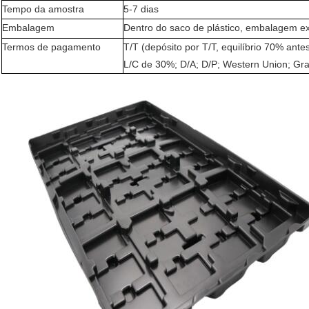
Tempo da amostra
5-7 dias
Embalagem
Dentro do saco de plástico, embalagem ext
Termos de pagamento
T/T (depósito por T/T, equilíbrio 70% an
L/C de 30%; D/A; D/P; Western Union; Gra