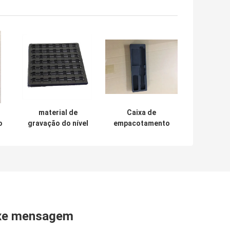
material de
Caixa de
o
gravação do nível
empacotamento
superior do
da bolha da
picosegundo do
proteção do ESD,
a
ANIMAL DE
bandeja interna
c
ESTIMAÇÃO de
plástica de
Logo Esd
PET/PVC
Packaging Boxes
xe mensagem