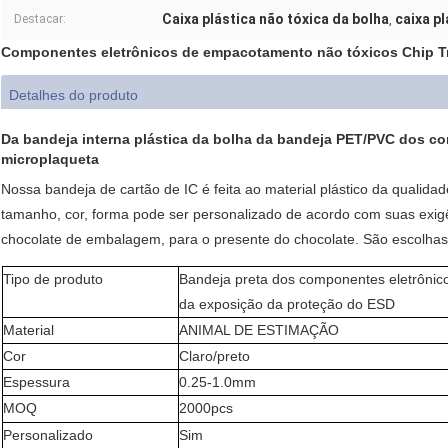
Caixa plástica não tóxica da bolha
caixa p
Destacar:
,
Componentes eletrônicos de empacotamento não tóxicos Chip Tr
Detalhes do produto
Da bandeja interna plástica da bolha da bandeja PET/PVC dos co
microplaqueta
Nossa bandeja de cartão de IC é feita ao material plástico da qualida
tamanho, cor, forma pode ser personalizado de acordo com suas exigê
chocolate de embalagem, para o presente do chocolate. São escolhas
Tipo de produto
Bandeja preta dos componentes eletrônic
da exposição da proteção do ESD
Material
ANIMAL DE ESTIMAÇÃO
Cor
Claro/preto
Espessura
0.25-1.0mm
MOQ
2000pcs
Personalizado
Sim