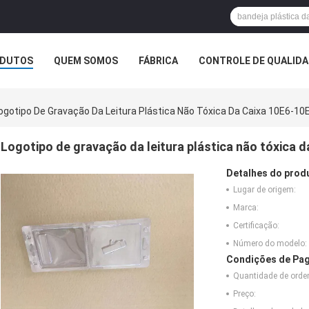
DUTOS
QUEM SOMOS
FÁBRICA
CONTROLE DE QUALID
ogotipo De Gravação Da Leitura Plástica Não Tóxica Da Caixa 10E6-10
Logotipo de gravação da leitura plástica não tóxica 
Detalhes do prod
Lugar de origem:
Marca:
Certificação:
Número do modelo:
Condições de Pag
Quantidade de ord
Preço: