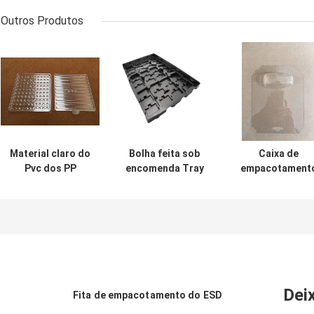
Outros Produtos
Material claro do
Bolha feita sob
Caixa de
Pvc dos PP
encomenda Tray
empacotament
picosegundo do
Biodegradable
Tray Ageing
ANIMAL DE
For Electronic
Resistant
ESTIMAÇÃO do
Components do
Clear/cor pret
PWB Tray Esd
OEM
da bolha do Pv
para
componentes
eletrônicos
Dei
Fita de empacotamento do ESD