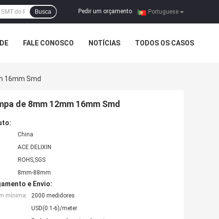
Pedir um orçamento
Busca
|
Portuguese
ADE
FALE CONOSCO
NOTÍCIAS
TODOS OS CASOS
2mm 16mm Smd
 tampa de 8mm 12mm 16mm Smd
uto:
China
ACE DELIXIN
ROHS,SGS
8mm-88mm
amento e Envio:
em mínima:
2000 medidores
USD(0.1-6)/meter