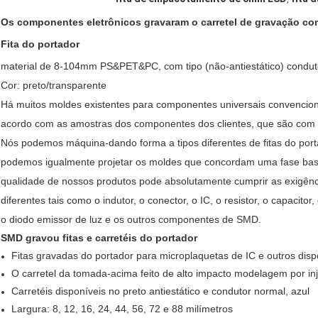
Os componentes eletrônicos gravaram o carretel de gravação c
Fita do portador
material de 8-104mm PS&PET&PC, com tipo (não-antiestático) condutor
Cor: preto/transparente
Há muitos moldes existentes para componentes universais convenciona
acordo com as amostras dos componentes dos clientes, que são com
Nós podemos máquina-dando forma a tipos diferentes de fitas do portad
podemos igualmente projetar os moldes que concordam uma fase ba
qualidade de nossos produtos pode absolutamente cumprir as exigênci
diferentes tais como o indutor, o conector, o IC, o resistor, o capacitor,
o diodo emissor de luz e os outros componentes de SMD.
SMD gravou fitas e carretéis do portador
Fitas gravadas do portador para microplaquetas de IC e outros dispo
O carretel da tomada-acima feito de alto impacto modelagem por in
Carretéis disponíveis no preto antiestático e condutor normal, azul
Largura: 8, 12, 16, 24, 44, 56, 72 e 88 milímetros