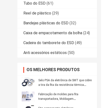
Tubo do ESD
(61)
Reel de plástico
(29)
Bandejas plásticas do ESD
(32)
Caixa de empacotamento da bolha
(24)
Cadeira do tamborete do ESD
(49)
Anti acessórios estáticos
(50)
OS MELHORES PRODUTOS
Selo PSA da eletrônica de SMT que cobre
a tira da fita da resistência térmica
transparente
Fabricação de moldes para fita
transportadora, Moldagem
personalizada de fita transportadora