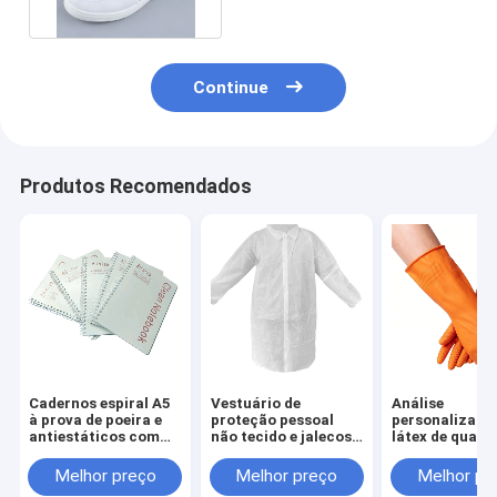
220mm
Continue
Produtos Recomendados
Cadernos espiral A5
Vestuário de
Análise
à prova de poeira e
proteção pessoal
personalizada
antiestáticos com
não tecido e jalecos
látex de quali
páginas internas de
descartáveis
industrial Luv
papel sem poeira são
100% nitrílica
Melhor preço
Melhor preço
Melhor pr
adequados para uso
descartáveis