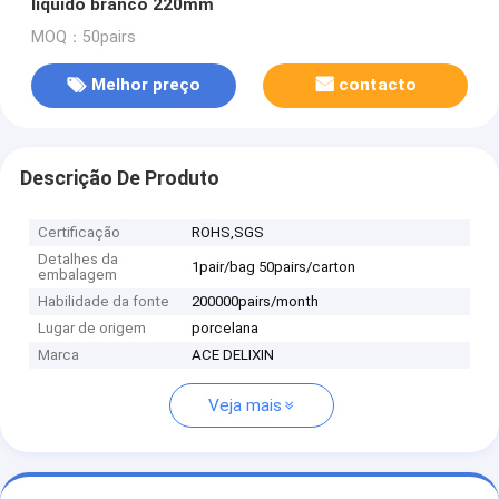
líquido branco 220mm
MOQ：50pairs
Melhor preço
contacto
Descrição De Produto
Certificação
ROHS,SGS
Detalhes da
1pair/bag 50pairs/carton
embalagem
Habilidade da fonte
200000pairs/month
Lugar de origem
porcelana
Marca
ACE DELIXIN
Veja mais