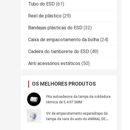
Tubo do ESD
(61)
Reel de plástico
(29)
Bandejas plásticas do ESD
(32)
Caixa de empacotamento da bolha
(24)
Cadeira do tamborete do ESD
(49)
Anti acessórios estáticos
(50)
OS MELHORES PRODUTOS
Fita autoadesiva da tampa da soldadura
térmica de 5.4-97.5MM
GV de empacotamento esparadrapo da
tampa da vara do auto do ANIMAL DE
ESTIMAÇÃO da fita do ESD habilitado