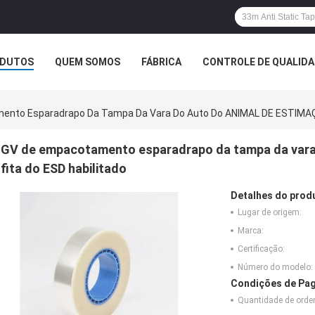
DUTOS
QUEM SOMOS
FÁBRICA
CONTROLE DE QUALID
nto Esparadrapo Da Tampa Da Vara Do Auto Do ANIMAL DE ESTIMAÇÃ
GV de empacotamento esparadrapo da tampa da var
fita do ESD habilitado
Detalhes do prod
Lugar de origem:
Marca:
Certificação:
Número do modelo:
Condições de Pag
Quantidade de ord