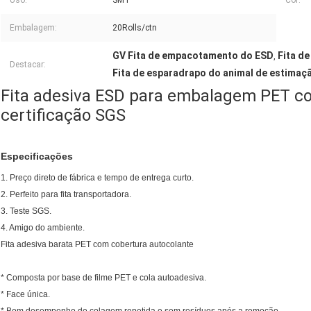
Uso:
SMT
Cor:
Embalagem:
20Rolls/ctn
GV Fita de empacotamento do ESD
Fita d
,
Destacar:
Fita de esparadrapo do animal de estimaç
Fita adesiva ESD para embalagem PET c
certificação SGS
Especificações
1. Preço direto de fábrica e tempo de entrega curto.
2. Perfeito para fita transportadora.
3. Teste SGS.
4. Amigo do ambiente.
Fita adesiva barata PET com cobertura autocolante
* Composta por base de filme PET e cola autoadesiva.
* Face única.
* Bom desempenho de colagem repetida e sem resíduos após a remoção.