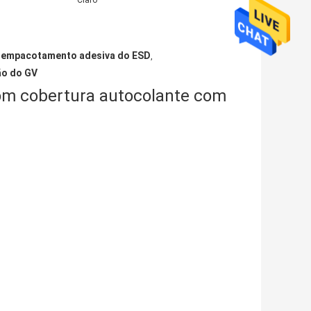
Claro
e empacotamento adesiva do ESD
,
ão do GV
om cobertura autocolante com