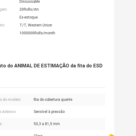
Discussable
agem:
20Rolls/ctn
Ex-estoque
to:
T/T, Western Union
1000000Rolls/month
uto do ANIMAL DE ESTIMAÇÃO da fita do ESD
o do modelo:
fita de cobertura quente
e Adesivo:
Sensível à pressão
a:
50,3 a 81,5 mm