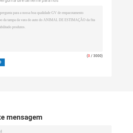
pergunta diretamente para nós
(
0
/ 3000)
xe mensagem