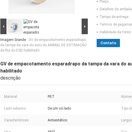
Preço:
Detalhes da embal
Tempo de entrega:
Termos de pagamen
Habilidade da fonte:
Imagem Grande :
GV de empacotamento esparadrapo
Contato
da tampa da vara do auto do ANIMAL DE ESTIMAÇÃO
da fita do ESD habilitado
GV de empacotamento esparadrapo da tampa da vara do a
habilitado
descrição
Material:
PET
Númer
Lado adesivo:
De um só lado
Tipo d
Características:
Antiestático
Largur