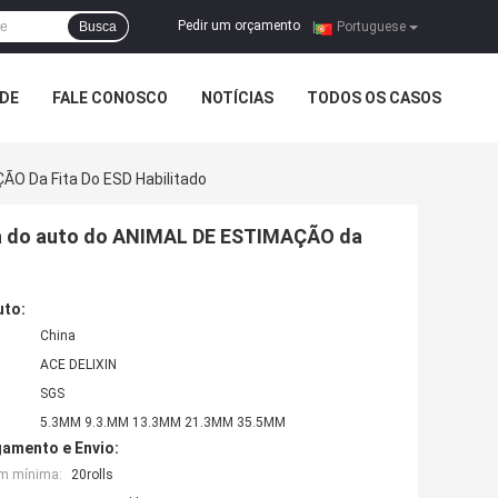
Pedir um orçamento
Busca
|
Portuguese
ADE
FALE CONOSCO
NOTÍCIAS
TODOS OS CASOS
O Da Fita Do ESD Habilitado
a do auto do ANIMAL DE ESTIMAÇÃO da
uto:
China
ACE DELIXIN
SGS
5.3MM 9.3.MM 13.3MM 21.3MM 35.5MM
amento e Envio:
em mínima:
20rolls