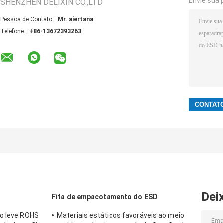
Envie sua 
SHENZHEN DELIXIN CO.,LTD
Pessoa de Contato:
Mr. aiertana
Telefone:
+86-13672393263
Dei
Fita de empacotamento do ESD
bo leve ROHS
Materiais estáticos favoráveis ao meio