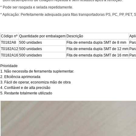
* Pode ser rasgada e selada repetidamente.
* Aplicação: Perfeitamente adequada para fitas transportadoras PS, PC, PP, PET, 
Código nº
Quantidade por embalagem
Descrição
Apl
T0182A8
500 unidades
Fita de emenda dupla SMT de 8 mm
Par
T0182A12
500 unidades
Fita de emenda dupla SMT de 12 mm
Par
T0182A16
500 unidades
Fita de emenda dupla SMT de 16 mm
Par
Prioridade
1.
Não necessita de ferramenta suplementar.
2.
Eficiência aprimorada
3.
Fácil de operar, economiza mão de obra
4.
Confiável e de alta precisão
5.
Restante totalmente utilizado