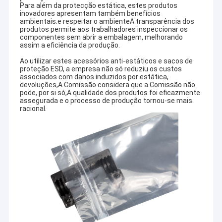
Para além da protecção estática, estes produtos
inovadores apresentam também benefícios
ambientais.e respeitar o ambienteA transparência dos
produtos permite aos trabalhadores inspeccionar os
componentes sem abrir a embalagem, melhorando
assim a eficiência da produção.
Ao utilizar estes acessórios anti-estáticos e sacos de
proteção ESD, a empresa não só reduziu os custos
associados com danos induzidos por estática,
devoluções,A Comissão considera que a Comissão não
pode, por si só,A qualidade dos produtos foi eficazmente
assegurada e o processo de produção tornou-se mais
racional.
Casa
SHENZHEN DELIXIN CO., LTD
É uma das maiores empresas do
grupo com mais de 30 anos de história de material de
Produtos
embalagem na China.Tailândia e assim por diante.Integra
design, produção, fabricação, serviço como um todo.
Quem Somos