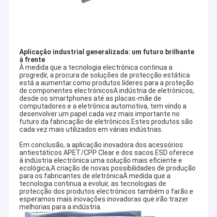
Fábrica
Controle de Qualidade
Fale Conosco
Aplicação industrial generalizada: um futuro brilhante
à frente
À medida que a tecnologia electrónica continua a
notícias
progredir, a procura de soluções de protecção estática
está a aumentar.como produtos líderes para a proteção
de componentes electrónicosA indústria de eletrônicos,
Todos os casos
desde os smartphones até as placas-mãe de
computadores e a eletrônica automotiva, tem vindo a
desenvolver um papel cada vez mais importante no
futuro da fabricação de eletrônicos.Estes produtos são
cada vez mais utilizados em várias indústrias.
Fita de empacotamento do ESD
Em conclusão, a aplicação inovadora dos acessórios
antiestáticos APET/CPP Clear e dos sacos ESD oferece
Torniquete seguro da entrada
à indústria electrónica uma solução mais eficiente e
ecológica,A criação de novas possibilidades de produção
para os fabricantes de eletrónicaÀ medida que a
Acessórios da sala de limpeza
tecnologia continua a evoluir, as tecnologias de
protecção dos produtos electrónicos também o farão.e
esperamos mais inovações inovadoras que irão trazer
Faixa de cobertura
melhorias para a indústria.