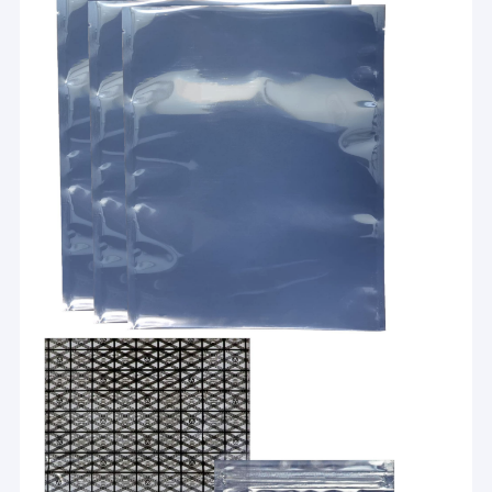
Tubo do ESD
Reel de plástico
Bandejas plásticas do ESD
Caixa de empacotamento da bolha
Cadeira do tamborete do ESD
Anti acessórios estáticos
novo
smt
tela do esd