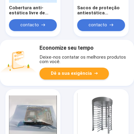
Cobertura anti-
Sacos de proteção
estática livre de
antiestática
poeira, sola macia,
transparentes APET
tira limpa, coberta
/ CPP Sacos Esd para
contacto
contacto
condutiva.
eletrônicos 0,075
mm
Economize seu tempo
Deixe-nos contatar os melhores produtos
com você.
Dê a sua exigência