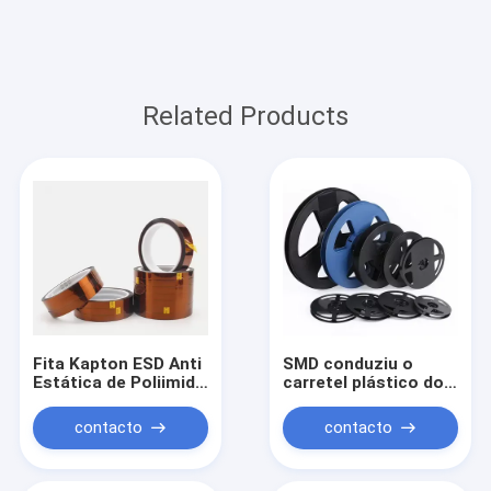
Related Products
Fita Kapton ESD Anti
SMD conduziu o
Estática de Poliimida
carretel plástico do
de Alta Temperatura
carretel da fita do
260C Adesiva de
portador uma largura
contacto
contacto
0.025mm
8mm de 7 polegadas
12mm 16mm