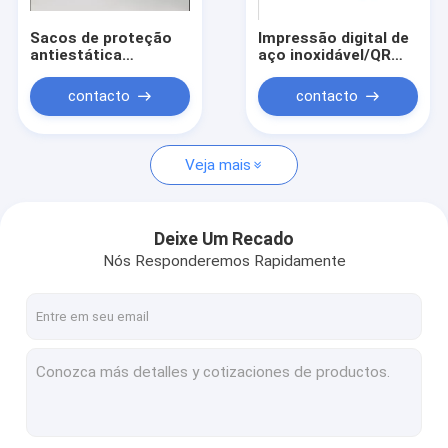
Sacos de proteção
Impressão digital de
antiestática
aço inoxidável/QR
transparentes APET
Code do torniquete
/ CPP Sacos Esd para
da segurança 304
contacto
contacto
eletrônicos 0,075
giratórios
mm
transversais
Veja mais
Deixe Um Recado
Nós Responderemos Rapidamente
Casa
Produtos
Quem Somos