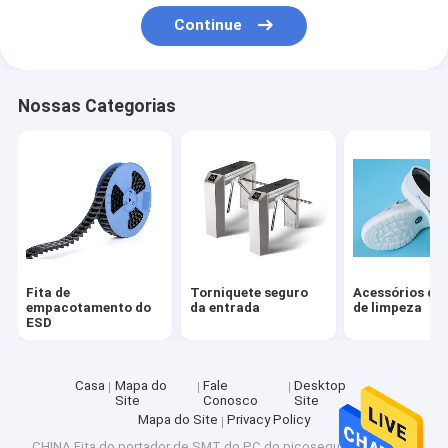
Fábrica
Continue
Controle de Qualidade
Nossas Categorias
Fale Conosco
notícias
Todos os casos
Fita de empacotamento do ESD
Fita de
Torniquete seguro
Acessórios da 
empacotamento do
da entrada
de limpeza
ESD
Torniquete seguro da entrada
Acessórios da sala de limpeza
Casa
Mapa do
Fale
Desktop
Site
Conosco
Site
Faixa de cobertura
Mapa do Site
Privacy Policy
CHINA Fita do portador de SMT do PC do picosegundo supplier.