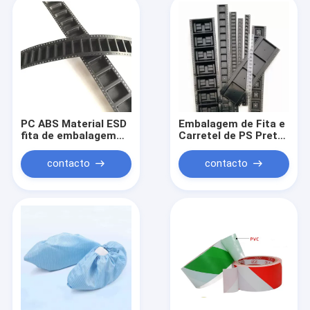
PC ABS Material ESD
Embalagem de Fita e
fita de embalagem
Carretel de PS Preto
largura 8mm 12mm
de Baixa Tensão para
Para capacidade
Módulo IC
contacto
contacto