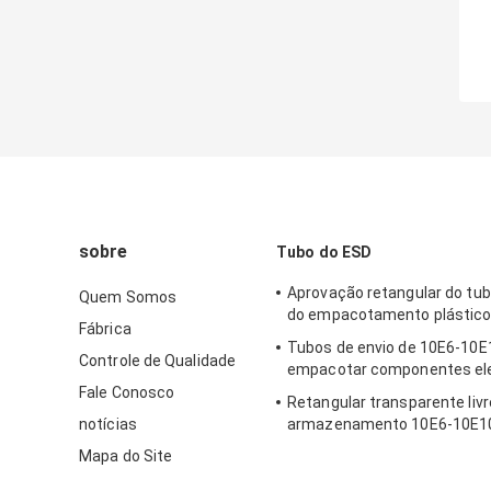
sobre
Tubo do ESD
Aprovação retangular do tu
Quem Somos
do empacotamento plástico 
Fábrica
Tubos de envio de 10E6-10E1
Controle de Qualidade
empacotar componentes ele
Fale Conosco
Retangular transparente livr
notícias
armazenamento 10E6-10E10
halogênio PETG CI
Mapa do Site