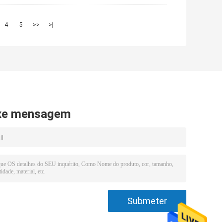
4
5
>>
>|
xe mensagem