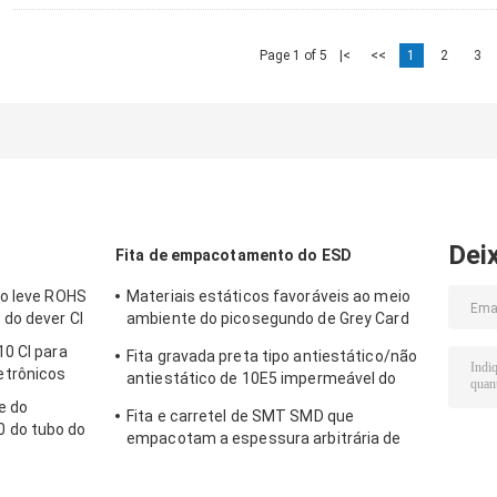
Page 1 of 5
|<
<<
1
2
3
Dei
Fita de empacotamento do ESD
bo leve ROHS
Materiais estáticos favoráveis ao meio
do dever CI
ambiente do picosegundo de Grey Card
Paper Smd Tape e do carretel anti
0 CI para
Fita gravada preta tipo antiestático/não
trônicos
antiestático de 10E5 impermeável do
portador
e do
Fita e carretel de SMT SMD que
 do tubo do
empacotam a espessura arbitrária de
0.2-0.5mm