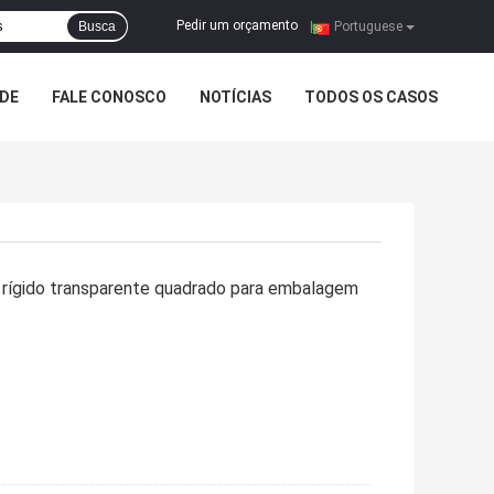
Pedir um orçamento
Busca
|
Portuguese
ADE
FALE CONOSCO
NOTÍCIAS
TODOS OS CASOS
c rígido transparente quadrado para embalagem